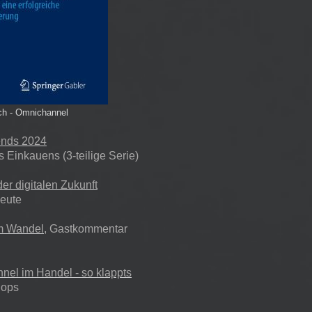
ch - Omnichannel
ends 2024
s Einkauens (3-teilige Serie)
der digitalen Zukunft
eute
m Wandel
, Gastkommentar
nel im Handel - so klappts
hops