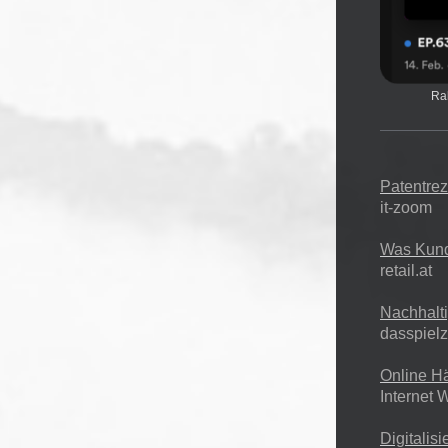
Ral
Patentrez
it-zoom
Was Kund
retail.at
Nachhalti
dasspiel
Online H
Internet 
Digitalis