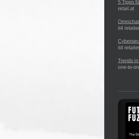
5 Tipps 
retail.at
Omnichan
it4 retaile
Cybersec
it4 retaile
Trends i
one-to-o