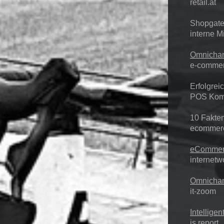
retail.at
Shopgate 
interne Mi
Omnichan
e-commer
Erfolgrei
POS Kom
10 Fakten
ecommer
eCommerc
internetw
Omnichan
it-zoom
Intellige
is report