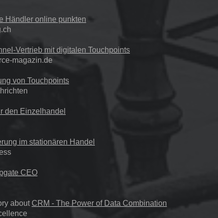
e Händler online punkten
g.ch
el-Vertrieb mit digitalen Touchpoints
ce-magazin.de
ung von Touchpoints
richten
ür den Einzelhandel
ierung im stationären Handel
ness
pgate CEO
ory about
CRM - The Power of Data Combination
cellence