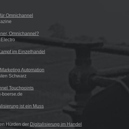
 für Omnichannel
azine
üner, Omnichannel?
Electro
Kampf im Einzelhandel
Marketing Automation
rsten Schwarz
nel Touchpoints
g-boerse.de
alisierung ist ein Muss
ten Hürden der
Digitalisierung im Handel