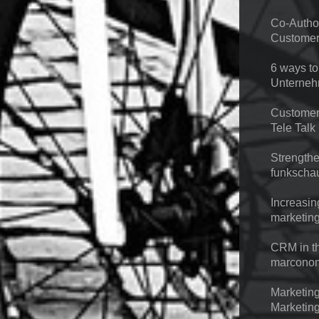
Co-Author
Customer
6 ways to
Unterneh
Customer
Tele Talk
Strengthe
funkscha
Increasin
marketin
CRM in t
marcono
Marketin
Marketing