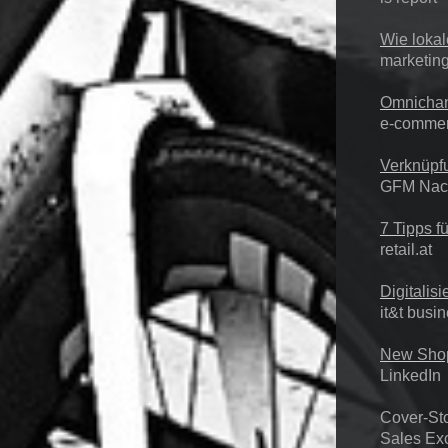
Wie lokal
marketin
Omnichann
e-commer
Verknüpf
GFM Nach
7 Tipps f
retail.at
Digitalis
it&t busi
New Sho
LinkedIn
Cover-St
Sales Ex