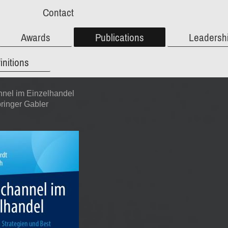
Contact
Awards
Publications
Leadersh
initions
nel im Einzelhandel
ringer Gabler