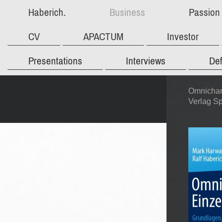
Haberich.
Business
Passion
CV
APACTUM
Investor
Presentations
Interviews
Def
Omnichan
Verlag Sp