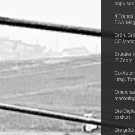
onpulson
4 Trends
EAS-Mag
Grün, Gr
CE Markt 
Brutaler 
IT Zoom
Co-Autor
Hrsg. To
Omnichan
marketin
Die
Digit
cash.at
Die größ