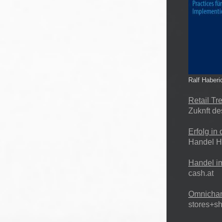
Ralf Haberi
Retail Tr
Zuknft de
Erfolg in 
Handel H
Handel i
cash.at
Omnichan
stores+s